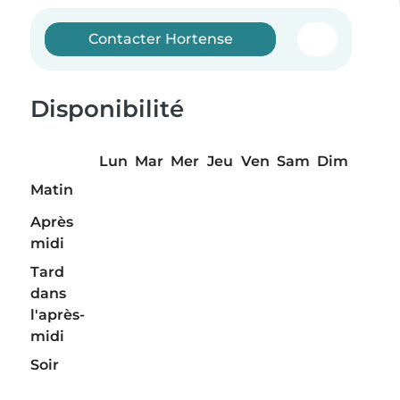
Contacter Hortense
Disponibilité
Lun
Mar
Mer
Jeu
Ven
Sam
Dim
Matin
Après
midi
Tard
dans
l'après-
midi
Soir