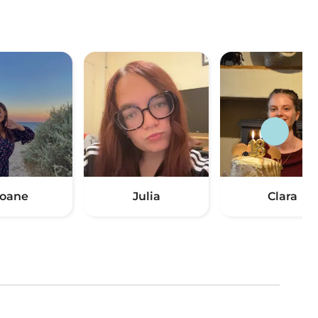
oane
Julia
Clara