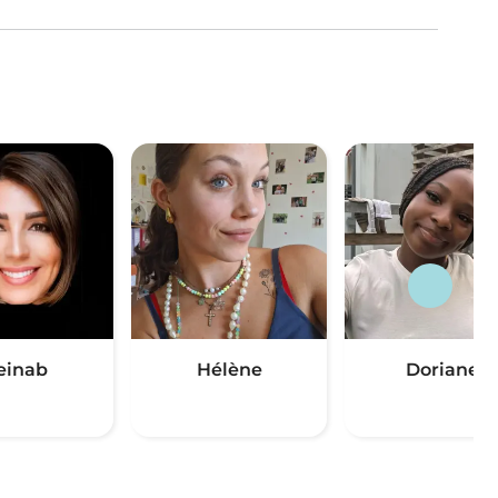
einab
Hélène
Doriane