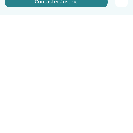
Contacter Justine
Français
Comment ça marche
Aide
Conditions et confidentialité
Tarifs
Coordonnées de l'entreprise
Babysits pour les entreprises
Les normes communautaires