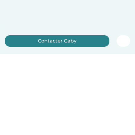
Contacter Gaby
Inscrivez-vous maintenant
Français
Comment ça marche
Aide