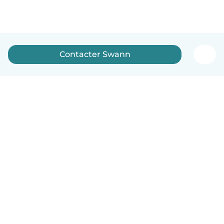
Contacter Swann
Français
Comment ça marche
Aide
Conditions et confidentialité
Tarifs
Coordonnées de l'entreprise