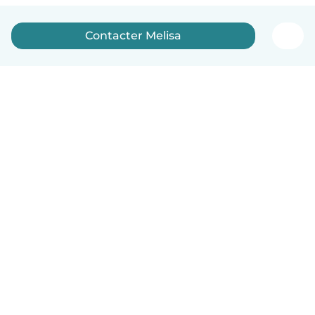
Contacter Melisa
Français
Comment ça marche
Aide
Conditions et confidentialité
Tarifs
Coordonnées de l'entreprise
Babysits pour les entreprises