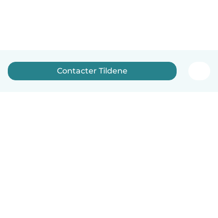
Contacter Tildene
Français
Comment ça marche
Aide
Conditions et confidentialité
Tarifs