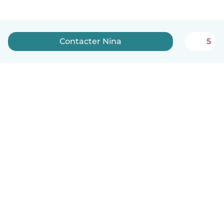
Contacter Nina
5
Français
Comment ça marche
Aide
Conditions et confidentialité
Tarifs
Coordonnées de l'entreprise