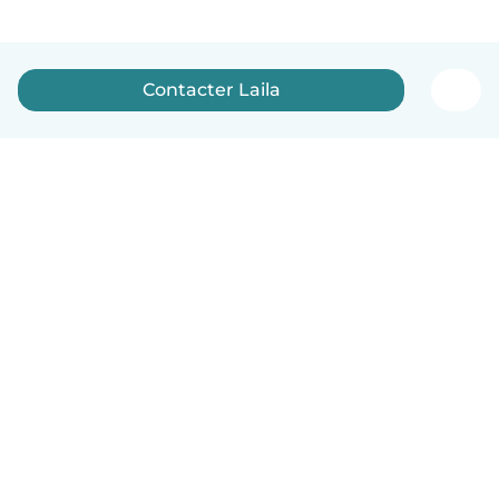
Contacter Laila
Français
Comment ça marche
Aide
Conditions et confidentialité
Tarifs
Coordonnées de l'entreprise