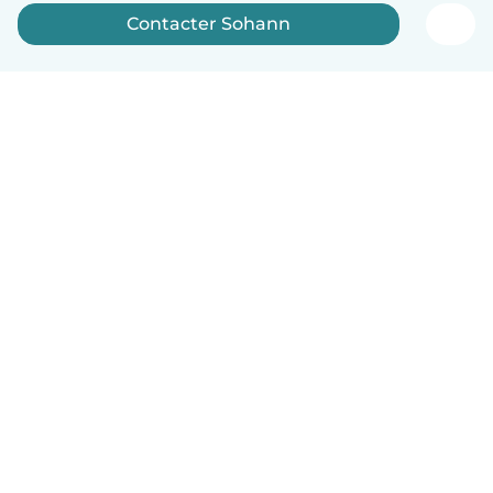
Contacter Sohann
Français
Comment ça marche
Aide
Conditions et confidentialité
Tarifs
Coordonnées de l'entreprise
Babysits pour les entreprises
Les normes communautaires