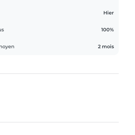
Hier
us
100%
 moyen
2 mois