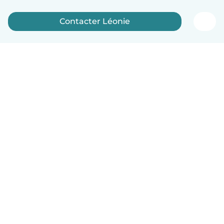
Contacter Léonie
Français
Comment ça marche
Aide
Conditions et confidentialité
Tarifs
Coordonnées de l'entreprise
Babysits pour les entreprises