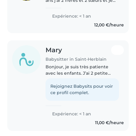
ans j'ai 2 frères et 2 sœurs et je
suis l'aîné l'une de mes soeur a 1
ans je communique facilement
Expérience: < 1 an
avec les enfants . Si vous avez
12,00 €/heure
des questions..
Mary
Babysitter in Saint-Herblain
Bonjour, je suis très patiente
avec les enfants. J’ai 2 petite
sœurs 1 petit frère de 4 ans
depuis mes 9 ans je garde mes
Rejoignez Babysits pour voir
petit cousin et cousine. Les
ce profil complet.
enfants les plus petit que j’ai..
Expérience: < 1 an
11,00 €/heure