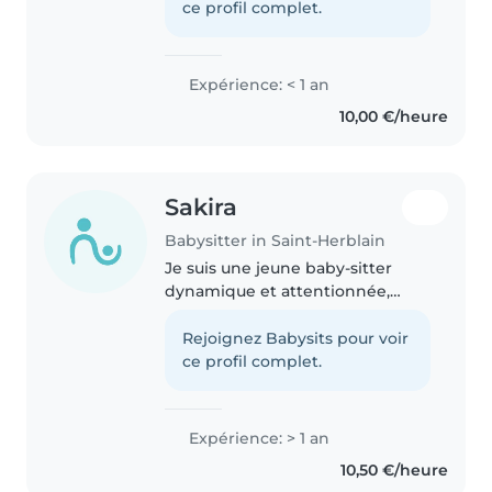
bon niveau de français et des
ce profil complet.
compétences en lecture et..
Expérience: < 1 an
10,00 €/heure
Sakira
Babysitter in Saint-Herblain
Je suis une jeune baby-sitter
dynamique et attentionnée,
avec une année d'expérience
auprès d'enfants de tous âges.
Rejoignez Babysits pour voir
Polyvalente, je m'adapte
ce profil complet.
facilement et propose des
activités ludiques..
Expérience: > 1 an
10,50 €/heure