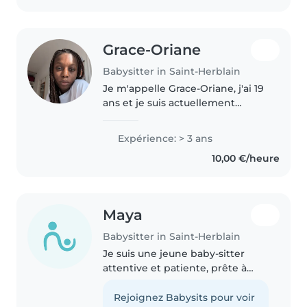
psychomotricienne...
Grace-Oriane
Babysitter in Saint-Herblain
Je m'appelle Grace-Oriane, j'ai 19
ans et je suis actuellement
étudiante en deuxième année
de double diplôme franco-
Expérience: > 3 ans
allemand en Économie-Gestion.
10,00 €/heure
J'adore le contact avec les
enfants..
Maya
Babysitter in Saint-Herblain
Je suis une jeune baby-sitter
attentive et patiente, prête à
m'occuper de vos enfants d'âge
préscolaire ou scolaire. Avec un
Rejoignez Babysits pour voir