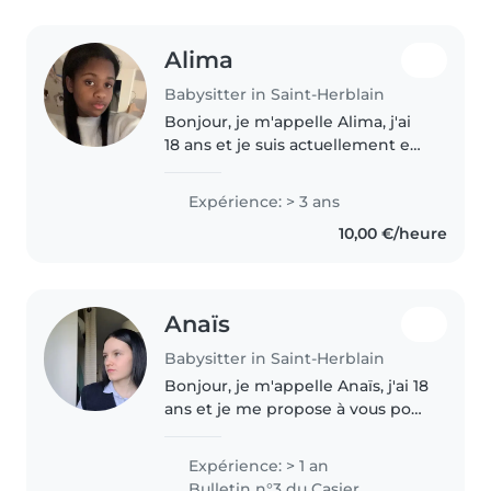
Alima
Babysitter in Saint-Herblain
Bonjour, je m'appelle Alima, j'ai
18 ans et je suis actuellement en
formation de pâtisserie. J'ai
plusieurs années d'expérience
Expérience: > 3 ans
avec les enfants, notamment
10,00 €/heure
grâce à la garde de ma petite..
Anaïs
Babysitter in Saint-Herblain
Bonjour, je m'appelle Anaïs, j'ai 18
ans et je me propose à vous pour
m'occuper de vos enfants. J'ai
déjà de l'expérience en baby-
Expérience: > 1 an
sitting et j'ai fait 3 stages en
Bulletin n°3 du Casier