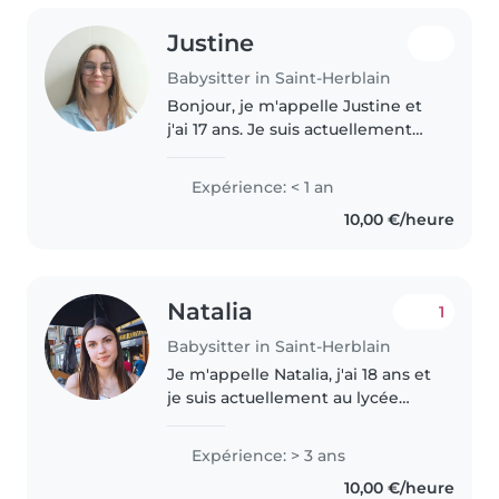
Justine
Babysitter in Saint-Herblain
Bonjour, je m'appelle Justine et
j'ai 17 ans. Je suis actuellement
en filière générale en lycée privé.
Je recherche un travail étudiant
Expérience: < 1 an
pour l'année scolaire 2025-2026
10,00 €/heure
afin de subvenir..
Natalia
1
Babysitter in Saint-Herblain
Je m'appelle Natalia, j'ai 18 ans et
je suis actuellement au lycée
Saint-Joseph du Loquidy à
Nantes. J'aime beaucoup
Expérience: > 3 ans
m'occuper des enfants, d'autant
10,00 €/heure
plus que je souhaite devenir