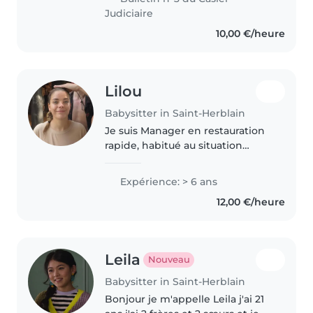
école primaire, ce..
Judiciaire
10,00 €/heure
Lilou
Babysitter in Saint-Herblain
Je suis Manager en restauration
rapide, habitué au situation
modulable et au responsabilité.
Je viens d'une famille
Expérience: > 6 ans
nombreuse et j'ai effectué de
12,00 €/heure
nombreux baby sitting avec des
enfants..
Leila
Nouveau
Babysitter in Saint-Herblain
Bonjour je m'appelle Leila j'ai 21