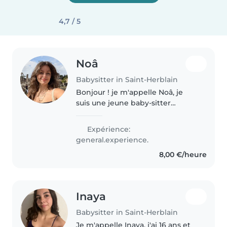
4,7 / 5
Noâ
Babysitter in Saint-Herblain
Bonjour ! je m'appelle Noâ, je
suis une jeune baby-sitter
créative, responsable et
attentive, en mesure de
Expérience:
s'occuper de vos enfants avec
general.experience.
soin et bienveillance ! Balade en
8,00 €/heure
nature, sorties..
Inaya
Babysitter in Saint-Herblain
Je m'appelle Inaya, j'ai 16 ans et