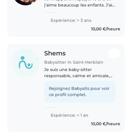
j'aime beaucoup les enfants. J'ai
deux petites sœurs un petit
frère, dont un qui est autiste. Je
Expérience: > 3 ans
suis très bavarde, j'aime
10,00 €/heure
beaucoup les études manuelles,..
Shems
Babysitter in Saint-Herblain
Je suis une baby-sitter
responsable, calme et amicale,
qui adore s'occuper des enfants.
Je suis certifiée en premiers
Rejoignez Babysits pour voir
secours et je parle couramment
ce profil complet.
français et anglais. J'ai un
diplôme..
Expérience: < 1 an
10,00 €/heure