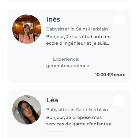
Inès
Babysitter in Saint-Herblain
Bonjour, Je suis étudiante en
école d'ingénieur et je suis
disponible tout cet été à Saint
Herblain ou Nantes. J'ai plusieurs
Expérience:
expériences en garde d'enfants
general.experience.
de tous âges et cela me..
10,00 €/heure
Léa
Babysitter in Saint-Herblain
Bonjour, Je propose mes
services de garde d'enfants à
Nantes et alentours, pour des
gardes ponctuelles, en soirée,