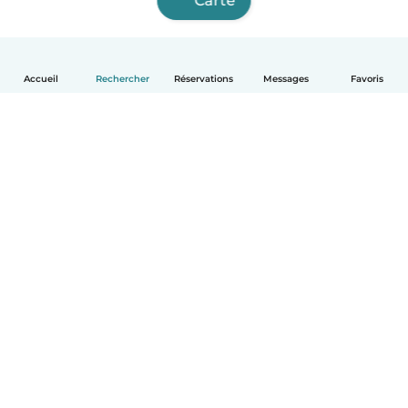
Carte
Accueil
Rechercher
Réservations
Messages
Favoris
Français
Comment ça marche
Aide
Conditions et confidentialité
Tarifs
Coordonnées de l'entreprise
Babysits pour les entreprises
Les normes communautaires