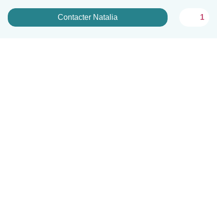
Contacter Natalia
1
Français
Comment ça marche
Aide
Conditions et confidentialité
Tarifs
Coordonnées de l'entreprise
Babysits pour les entreprises
Les normes communautaires