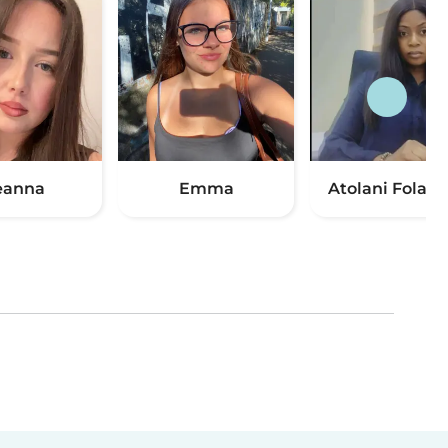
eanna
Emma
Atolani Folak