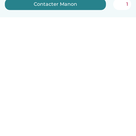
Contacter Manon
1
Français
Comment ça marche
Aide
Conditions et confidentialité
Tarifs
Coordonnées de l'entreprise
Babysits pour les entreprises
Les normes communautaires