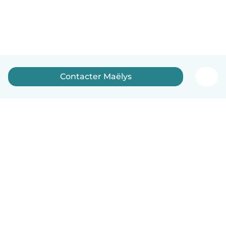
Contacter Maëlys
Français
Comment ça marche
Aide
Conditions et confidentialité
Tarifs