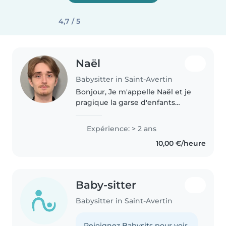
4,7 / 5
Naël
Babysitter in Saint-Avertin
Bonjour, Je m'appelle Naël et je
pragique la garse d'enfants
depuis maintenant 2 ans. Je suis
une personne tres calme et
Expérience: > 2 ans
attentive qui à le gout du travail
10,00 €/heure
bien effectué. De plus,..
Baby-sitter
Babysitter in Saint-Avertin
Rejoignez Babysits pour voir