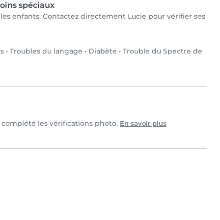
oins spéciaux
r les enfants. Contactez directement Lucie pour vérifier ses
es
•
Troubles du langage
•
Diabète
•
Trouble du Spectre de
t complété les vérifications photo.
En savoir plus