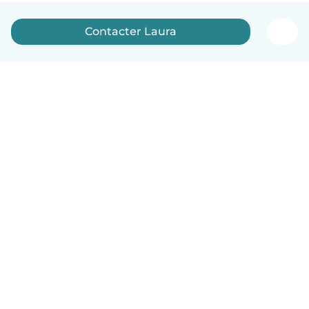
Contacter Laura
Français
Comment ça marche
Aide
Conditions et confidentialité
Tarifs
Coordonnées de l'entreprise
Babysits pour les entreprises