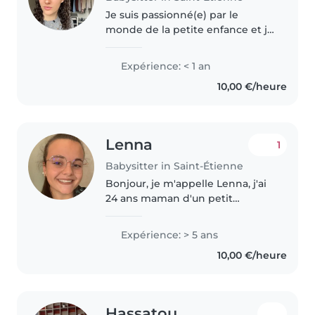
Je suis passionné(e) par le
monde de la petite enfance et je
propose une garde responsable
et bienveillante pour
Expérience: < 1 an
accompagner vos enfants.
10,00 €/heure
Dynamique et patiente, je
m'adapte à tous..
Lenna
1
Babysitter in Saint-Étienne
Bonjour, je m'appelle Lenna, j'ai
24 ans maman d'un petit
garçons. Titulaire d'une licence
en science de l'éducation et d'un
Expérience: > 5 ans
CAP petite enfance, j'ai acquis
10,00 €/heure
une solide expérience auprès..
Hassatou