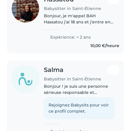
Babysitter in Saint-Étienne
Bonjour, je m'appel BAH
Hassatou j'ai 18 ans et j'entre en
première année de licence de
détroit à jean monnet à saint
Expérience: > 2 ans
étienne. je suis originaire de
10,00 €/heure
lyon. J'ai déjà fait du babysitting..
Salma
Babysitter in Saint-Étienne
Bonjour ! je suis une personne
sérieuse responsable et
attentive et je souhaite proposer
mes services de baby-sitting.
Rejoignez Babysits pour voir
J'aime beaucoup m'occuper des
ce profil complet.
enfants et j'ai déjà l'habitude..