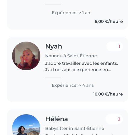
personne responsable, calme,
souriante et j'aime beaucoup
Expérience: > 1 an
m'occuper des enfants. Je suis
6,00 €/heure
actuellement en bac pro
accueil,..
Nyah
1
Nounou à Saint-Étienne
J'adore travailler avec les enfants.
J'ai trois ans d'expérience en
gardiennage, principalement
auprès de bébés et de tout-
Expérience: > 4 ans
petits. J'ai également de
10,00 €/heure
l'expérience avec des enfants
ayant..
Héléna
3
Babysitter in Saint-Étienne