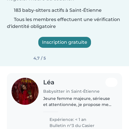
183 baby-sitters actifs à Saint-Étienne
Tous les membres effectuent une vérification
d'identité obligatoire
Inscription gratuite
4,7 / 5
Léa
Babysitter in Saint-Étienne
Jeune femme majeure, sérieuse
et attentionnée, je propose mes
services de nounou avec
bienveillance et sécurité. Ayant
Expérience: < 1 an
toujours aimé le contact avec les
Bulletin n°3 du Casier
enfants, je suis à l'aise avec..