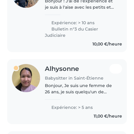
Bonjour ! J'ai de l'expérience et
je suis à l'aise avec les petits et
les grands. J'adore les occuper
avec des jeux de société, des
Expérience: > 10 ans
chansons, des activités
Bulletin n°3 du Casier
manuelles ou avec de la..
Judiciaire
10,00 €/heure
Alhysonne
Babysitter in Saint-Étienne
Bonjour, Je suis une femme de
26 ans, je suis quelqu'un de
douce, patiente, calme et
attentionnée. J'ai mon CAP AEPE
Expérience: > 5 ans
et je travaille en crèche depuis 3
11,00 €/heure
ans, donc je saurai m'occuper..