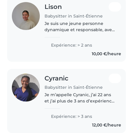
Lison
Babysitter in Saint-Étienne
Je suis une jeune personne
dynamique et responsable, avec
deux ans d'expérience en garde
d'enfants, principalement avec
Expérience: > 2 ans
des enfants d'âge préscolaire et
10,00 €/heure
scolaire. Je suis à l'aise..
Cyranic
Babysitter in Saint-Étienne
Je m’appelle Cyranic, j’ai 22 ans
et j’ai plus de 3 ans d’expérience
dans la garde d’enfants. Être
baby-sitter est pour moi un vrai
Expérience: > 3 ans
plaisir : j’aime partager des
12,00 €/heure
moments de rire, de..