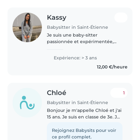
Kassy
Babysitter in Saint-Étienne
Je suis une baby-sitter
passionnée et expérimentée,
prête à prendre soin de vos
enfants avec dévouement et
Expérience: > 3 ans
créativité. Avec des stages
12,00 €/heure
d'expérience auprès des bébés,
des tout-petits..
Chloé
1
Babysitter in Saint-Étienne
Bonjour je m'appelle Chloé et j'ai
15 ans. Je suis en classe de 3e. Je
cherche à faire du Baby-sitting
afin de subvenir à mes besoins
Rejoignez Babysits pour voir
secondaires. Je suis une jeune
ce profil complet.