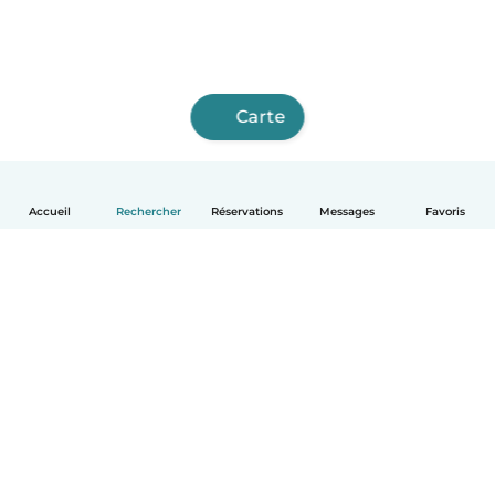
Carte
Accueil
Rechercher
Réservations
Messages
Favoris
Français
Comment ça marche
Aide
Conditions et confidentialité
Tarifs