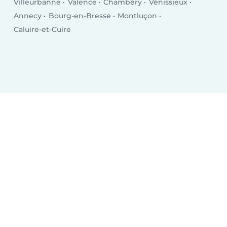
Villeurbanne
Valence
Chambéry
Vénissieux
Annecy
Bourg-en-Bresse
Montluçon
Caluire-et-Cuire