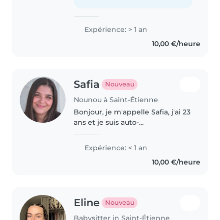
fille responsable..
Expérience: > 1 an
10,00 €/heure
Safia
Nouveau
Nounou à Saint-Étienne
Bonjour, je m'appelle Safia, j'ai 23
ans et je suis auto-
entrepreneuse dans le secteur
des services à la personne. Je
Expérience: < 1 an
propose des services de garde
10,00 €/heure
d'enfants à domicile, que ce soit..
Eline
Nouveau
Babysitter in Saint-Étienne