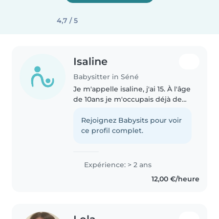
4,7 / 5
Isaline
Babysitter in Séné
Je m'appelle isaline, j'ai 15. À l'âge
de 10ans je m'occupais déjà de
mon petit cousin de quelques
années. Je me suis toujours
Rejoignez Babysits pour voir
occupé de mon petit frère sans
ce profil complet.
soucis. Ma famille me..
Expérience: > 2 ans
12,00 €/heure