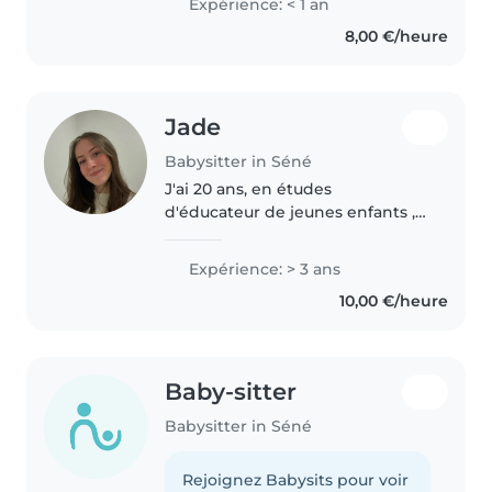
Expérience: < 1 an
8,00 €/heure
Jade
Babysitter in Séné
J'ai 20 ans, en études
d'éducateur de jeunes enfants ,
passionnée par les enfants et
dotée de 3 ans d'expérience
Expérience: > 3 ans
avec des enfants de tous âges. Je
10,00 €/heure
suis certifiée en premiers
secours..
Baby-sitter
Babysitter in Séné
Rejoignez Babysits pour voir