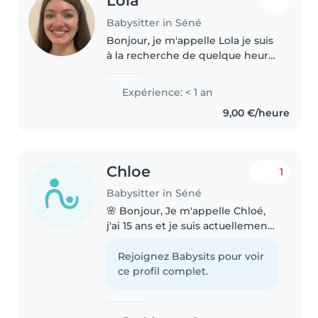
Lola
Babysitter in Séné
Bonjour, je m'appelle Lola je suis
à la recherche de quelque heure
de babysitting en vue d'être
autonome pour mes petit plaisirs
Expérience: < 1 an
personnels. Je suis grande sœur
9,00 €/heure
d'une fratrie de 4..
Chloe
1
Babysitter in Séné
🌸 Bonjour, Je m'appelle Chloé,
j'ai 15 ans et je suis actuellement
en formation ASSP
(Accompagnement, Soins et
Rejoignez Babysits pour voir
Services à la Personne). Je
ce profil complet.
souhaite proposer mes services
de baby-sitting..