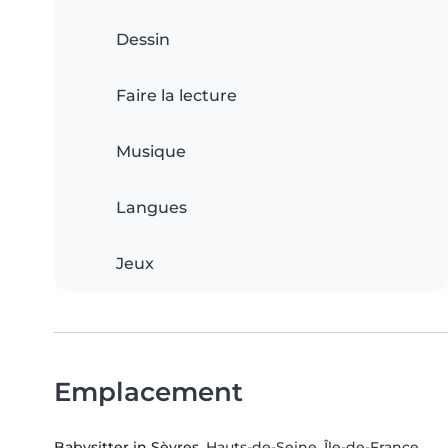
Dessin
Faire la lecture
Musique
Langues
Jeux
Emplacement
Babysitter in Sèvres
, Hauts-de-Seine, Île-de-France