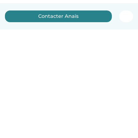
Contacter Anaïs
Français
Comment ça marche
Aide
Conditions et confidentialité
Tarifs
Coordonnées de l'entreprise
Babysits pour les entreprises