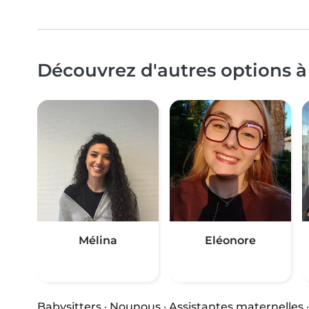
Découvrez d'autres options à
Mélina
Eléonore
Babysitters
·
Nounous
·
Assistantes maternelles