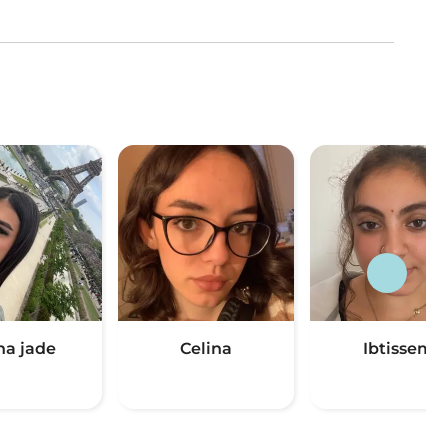
a jade
Celina
Ibtissem