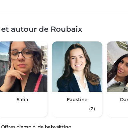
 et autour de Roubaix
Safia
Faustine
Dan
(2)
·
Offres d'emploi de babysitting