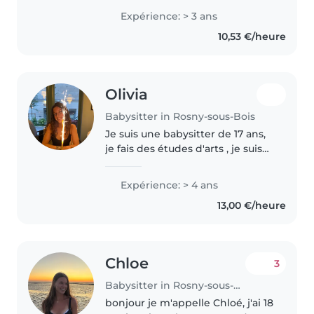
Expérience: > 3 ans
10,53 €/heure
Olivia
Babysitter in Rosny-sous-Bois
Je suis une babysitter de 17 ans,
je fais des études d'arts , je suis
patiente et imaginative, avec
quatre ans de babysitting
Expérience: > 4 ans
régulier . Je suis à l'aise avec
13,00 €/heure
toutes les tâches de..
Chloe
3
Babysitter in Rosny-sous-Bois
bonjour je m'appelle Chloé, j'ai 18