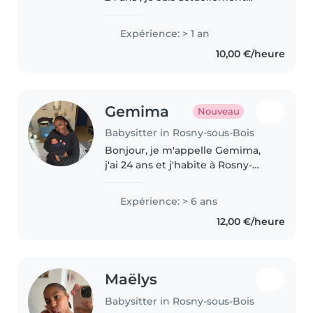
titulaire d'un bac ST2S et
gendarme au fort de Rosny sous
Expérience: > 1 an
bois. Calme, amusante, douce et
10,00 €/heure
très sérieuse dans tout ce..
Gemima
Nouveau
Babysitter in Rosny-sous-Bois
Bonjour, je m'appelle Gemima,
j'ai 24 ans et j'habite à Rosny-
sous-Bois. 😊 Je fais du
babysitting depuis 2018,
Expérience: > 6 ans
notamment via Nounou-Top,
12,00 €/heure
mais également beaucoup par le
bouche-à-oreille..
Maëlys
Babysitter in Rosny-sous-Bois