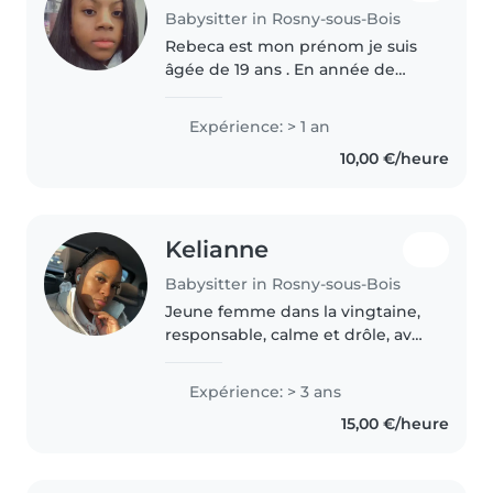
Babysitter in Rosny-sous-Bois
Rebeca est mon prénom je suis
âgée de 19 ans . En année de
césure J'ai effectuée plusieurs
gardes d'enfants.J'aime la danse,
Expérience: > 1 an
la musique les jeux et cela me
10,00 €/heure
ferait plaisir de le faire..
Kelianne
Babysitter in Rosny-sous-Bois
Jeune femme dans la vingtaine,
responsable, calme et drôle, avec
3 ans d'expérience en garde
d'enfants. J'ai travaillé avec des
Expérience: > 3 ans
bébés, des tout-petits, des
15,00 €/heure
enfants d'âge préscolaire,..