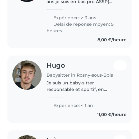
ans je suis en bac pro ASSP(
accompagnement soin et
service à la personne) j'ai déjà
Expérience: > 3 ans
effectué des périodes de
Délai de réponse moyen: 5
formation en pratique au sein de
heures
crèche..
8,00 €/heure
Hugo
Babysitter in Rosny-sous-Bois
Je suis un baby-sitter
responsable et sportif, en
terminale générale. Je parle
anglais et français. J'ai de
Expérience: < 1 an
l'expérience avec les enfants
11,00 €/heure
d'âge scolaire et les adolescents.
Je suis..