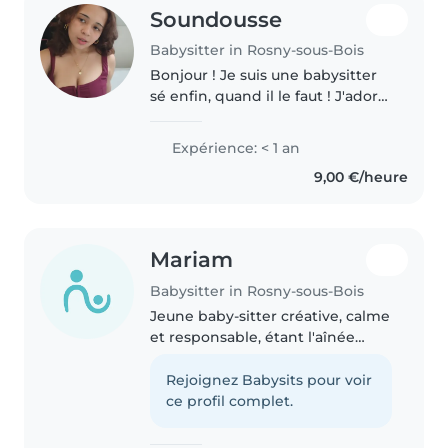
Soundousse
Babysitter in Rosny-sous-Bois
Bonjour ! Je suis une babysitter
sé enfin, quand il le faut ! J'adore
m'occuper des enfants, raconter
des histoires et transformer les
Expérience: < 1 an
après-midis en petites
9,00 €/heure
aventures. Mon objectif..
Mariam
Babysitter in Rosny-sous-Bois
Jeune baby-sitter créative, calme
et responsable, étant l'aînée
d'une fratrie de quatre enfants,
ce qui m'a permis d'acquérir de
Rejoignez Babysits pour voir
l'expérience auprès d'enfants
ce profil complet.
d'âge préscolaire et..