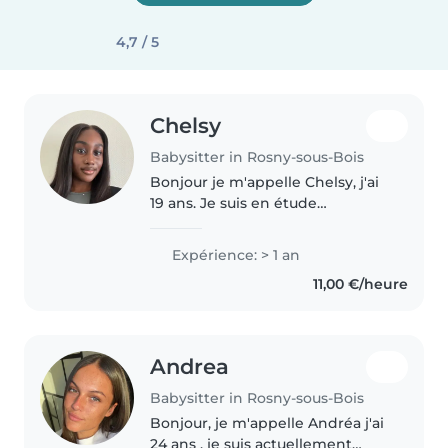
4,7 / 5
Chelsy
Babysitter in Rosny-sous-Bois
Bonjour je m'appelle Chelsy, j'ai
19 ans. Je suis en étude
supérieure. Issue d'une grande
famille, j'ai toujours apprécié les
Expérience: > 1 an
enfants ! Étant première de ma
11,00 €/heure
fraterie j'ai donc depuis..
Andrea
Babysitter in Rosny-sous-Bois
Bonjour, je m'appelle Andréa j'ai
24 ans , je suis actuellement