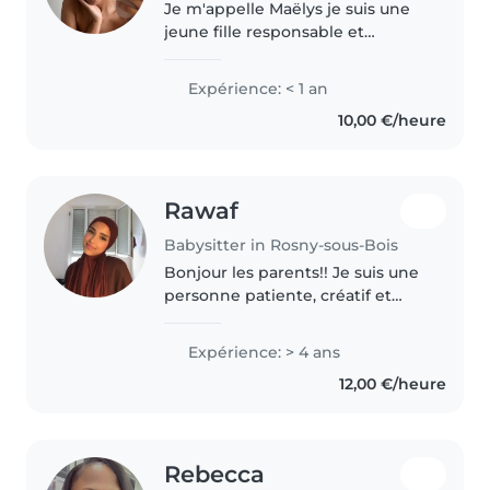
Je m'appelle Maëlys je suis une
jeune fille responsable et
aimable de 17 ans. Je n'aurais pas
de soucis à prendre soin de vos
Expérience: < 1 an
enfants car j'ai toujours été
10,00 €/heure
exposé à aider, élever que..
Rawaf
Babysitter in Rosny-sous-Bois
Bonjour les parents!! Je suis une
personne patiente, créatif et
responsable. J'aime passer du
temps avec les enfants, jouer
Expérience: > 4 ans
avec eux les écouter et leur
12,00 €/heure
proposer des activités. J'aime..
Rebecca