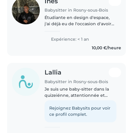
Inès
Babysitter in Rosny-sous-Bois
Étudiante en design d'espace,
j'ai déjà eu de l'occasion d'avoir
de l'expérience en crèche et de
faire du babysitting. Je suis
Expérience: < 1 an
l'aînée d'une fratrie de 6 enfants,
10,00 €/heure
j'ai donc acquis..
Lallia
Babysitter in Rosny-sous-Bois
Je suis une baby-sitter dans la
quizeiénne, attentionnée et
calme, avec une année
d'expérience en garde d'enfants,
Rejoignez Babysits pour voir
principalement avec les ados et
ce profil complet.
les enfants d'âge préscolaire. Je..