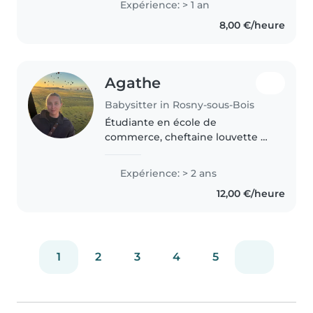
Expérience: > 1 an
8,00 €/heure
Agathe
Babysitter in Rosny-sous-Bois
Étudiante en école de
commerce, cheftaine louvette et
guides, je suis responsable et
attentif aux besoins des enfants.
Expérience: > 2 ans
Je ne manques jamais
12,00 €/heure
d'imagination pour créer des
activités pour..
1
2
3
4
5