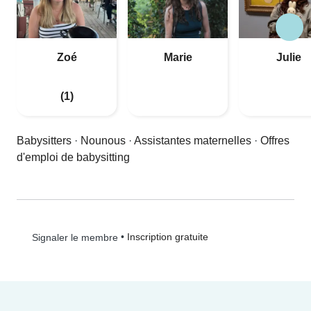
Zoé
Marie
Julie
(1)
Babysitters
·
Nounous
·
Assistantes maternelles
·
Offres
d'emploi de babysitting
•
Inscription gratuite
Signaler le membre