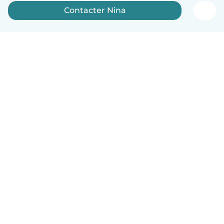
Contacter Nina
Français
Comment ça marche
Aide
Conditions et confidentialité
Tarifs
Coordonnées de l'entreprise
Babysits pour les entreprises
Les normes communautaires