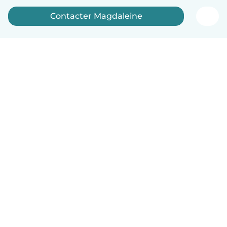
Contacter Magdaleine
Français
Comment ça marche
Aide
Conditions et confidentialité
Tarifs
Coordonnées de l'entreprise
Babysits pour les entreprises
Les normes communautaires