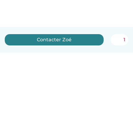
Contacter Zoé
1
Français
Comment ça marche
Aide
Conditions et confidentialité
Tarifs