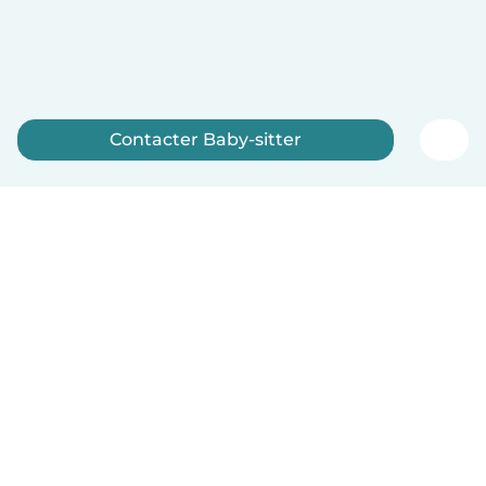
Contacter Baby-sitter
Inscrivez-vous maintenant
Français
Comment ça marche
Aide
Conditions et confidentialité
Tarifs