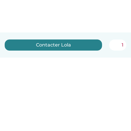
Contacter Lola
1
Français
Comment ça marche
Aide
Conditions et confidentialité
Tarifs