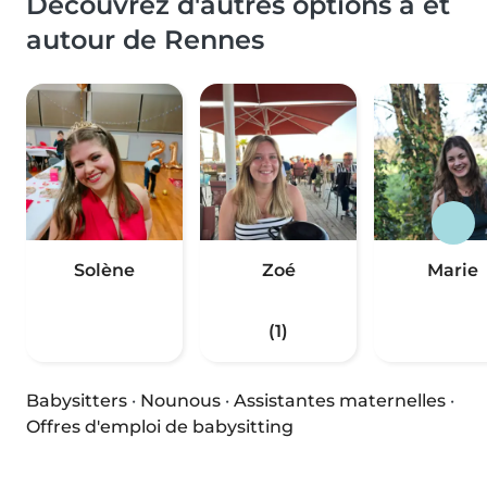
Découvrez d'autres options à et
autour de Rennes
Solène
Zoé
Marie
(1)
Babysitters
·
Nounous
·
Assistantes maternelles
·
Offres d'emploi de babysitting