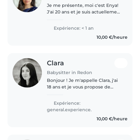
Je me présente, moi c'est Enya!
J'ai 20 ans et je suis actuellement
en 2ème année de formation
d'éducatrice spécialisée,ce qui
Expérience: < 1 an
m'a permis d'acquérir de
10,00 €/heure
l'expérience auprès d'enfants..
Clara
Babysitter in Redon
Bonjour ! Je m'appelle Clara, j'ai
18 ans et je vous propose de
m'occuper de vos enfants avec
enthousiasme et soin pendant
Expérience:
les vacances d'été. Ayant un bac
general.experience.
STD2A (design et arts
10,00 €/heure
appliqués),..