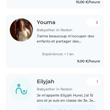
10,00 €/heure
aussi bien garder les..
Youma
2
Babysitter in Redon
J’aime beaucoup m’occuper des
enfants et partager des
moments avec eux, que ce soit
pour dessiner, peindre ou même
Expérience: < 1 an
cuisiner ! J’ai récemment passé
9,00 €/heure
mon BAFA, ce qui m’a permis
d’avoir..
Eilyjah
1
Babysitter in Redon
Je m'appelle Eilyjah Hurel, j'ai 15
ans et je suis en classe de 3e. Je
suis sérieuse, responsable et