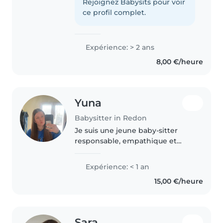
j'aime beaucoup m'occuper des
Rejoignez Babysits pour voir
enfants. Je peux jouer avec eux,
ce profil complet.
les aider pour les..
Expérience: > 2 ans
8,00 €/heure
Yuna
Babysitter in Redon
Je suis une jeune baby-sitter
responsable, empathique et
patiente, idéale pour s'occuper
de vos enfants. Bien que je sois
Expérience: < 1 an
nouvelle dans ce domaine, je
15,00 €/heure
possède une certification en..
Sara