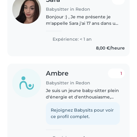
Babysitter in Redon
Bonjour :) , Je me présente je
m'appelle Sara j'ai 17 ans dans un
mois , je suis actuellement en
cap petite enfance , j'adore les
Expérience: < 1 an
jeunes enfants , dans la vie je
8,00 €/heure
m'occupe de mon chat..
Ambre
1
Babysitter in Redon
Je suis un jeune baby-sitter plein
d'énergie et d'enthousiasme,
toujours prêt à relever de
nouveaux défis ! J’ ai quelques
Rejoignez Babysits pour voir
expériences dans le domaine du
ce profil complet.
baby-sitting. Je suis très..