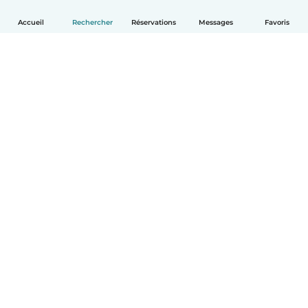
Accueil
Rechercher
Réservations
Messages
Favoris
Français
Comment ça marche
Aide
Conditions et confidentialité
Tarifs
Coordonnées de l'entreprise
Babysits pour les entreprises
Les normes communautaires