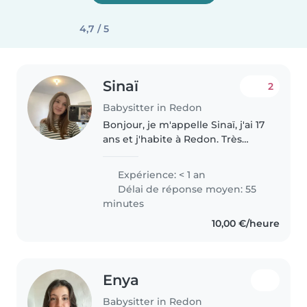
4,7 / 5
Sinaï
2
Babysitter in Redon
Bonjour, je m'appelle Sinaï, j'ai 17
ans et j'habite à Redon. Très
disponible je peux m'organiser
facilement selon vos besoins
Expérience: < 1 an
(semaine, week-end, journées ou
Délai de réponse moyen: 55
soirées). J'aime passer..
minutes
10,00 €/heure
Enya
Babysitter in Redon