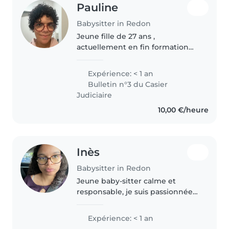
Pauline
Babysitter in Redon
Jeune fille de 27 ans ,
actuellement en fin formation
cap AEPE , je suis à la recherche
de garde d'enfant en journée et
Expérience: < 1 an
soirée sur Redonet alentours, j'ai
Bulletin n°3 du Casier
le permis et une voiture..
Judiciaire
10,00 €/heure
Inès
Babysitter in Redon
Jeune baby-sitter calme et
responsable, je suis passionnée
par le travail avec les enfants. J'ai
une expérience avec les enfants
Expérience: < 1 an
d'âge préscolaire, mais peut