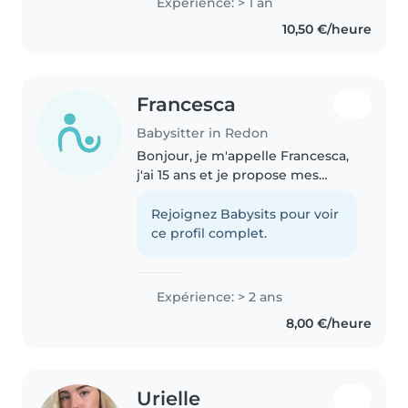
Expérience: > 1 an
10,50 €/heure
Francesca
Babysitter in Redon
Bonjour, je m'appelle Francesca,
j'ai 15 ans et je propose mes
services pour la garde d'enfants.
Je suis une jeune fille sérieuse,
Rejoignez Babysits pour voir
responsable, douces et très
ce profil complet.
attentionnée. J'aime..
Expérience: > 2 ans
8,00 €/heure
Urielle