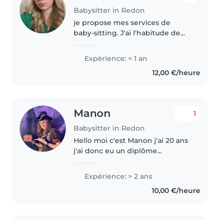
Babysitter in Redon
je propose mes services de
baby-sitting. J'ai l'habitude de
m'occuper des enfants car j'ai 5
neveux dans différentes
Expérience: < 1 an
tranches d'âge, du bas âge
12,00 €/heure
jusqu'à l'adolescence. Je suis
patiente,..
Manon
1
Babysitter in Redon
Hello moi c'est Manon j'ai 20 ans
j'ai donc eu un diplôme
d'animatrice sportive que j'ai pu
réalisé en centre de loisir et en
Expérience: > 2 ans
office des sports et j'ai ensuite
10,00 €/heure
pu partir en saison..