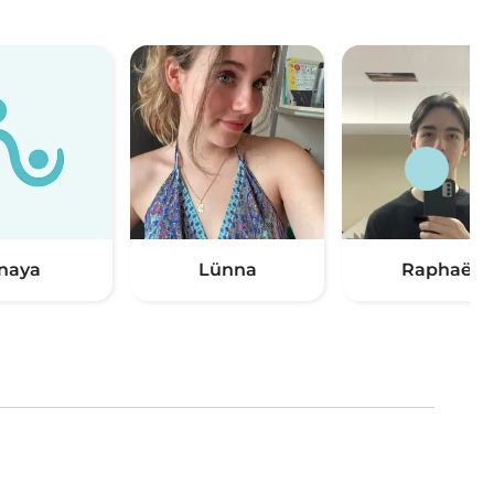
Inaya
Lünna
Raphaël