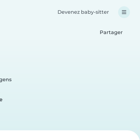
Devenez baby-sitter
Partager
rgens
e
e