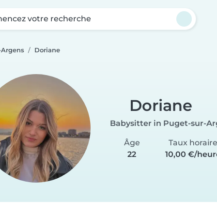
ncez votre recherche
-Argens
Doriane
Doriane
Babysitter in Puget-sur-A
Âge
Taux horair
22
10,00 €/heur