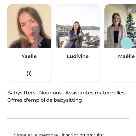
Yaelle
Ludivine
Maëlle
(1)
Babysitters
·
Nounous
·
Assistantes maternelles
·
Offres d'emploi de babysitting
•
Inscription gratuite
Signaler le membre