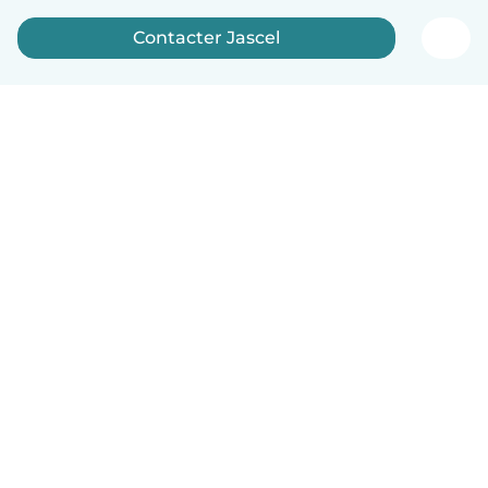
Contacter Jascel
Français
Comment ça marche
Aide
Conditions et confidentialité
Tarifs
Coordonnées de l'entreprise
Babysits pour les entreprises