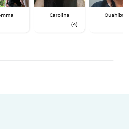
emma
Carolina
Ouahiba
(4)
(