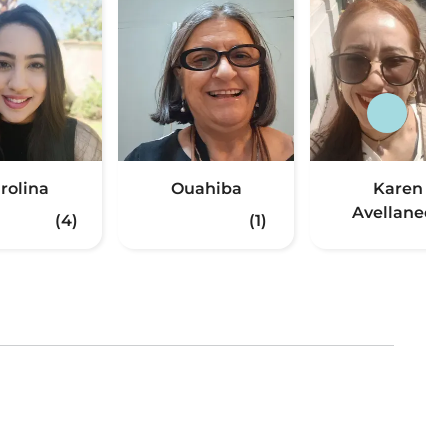
rolina
Ouahiba
Karen
Avellaneda
(4)
(1)