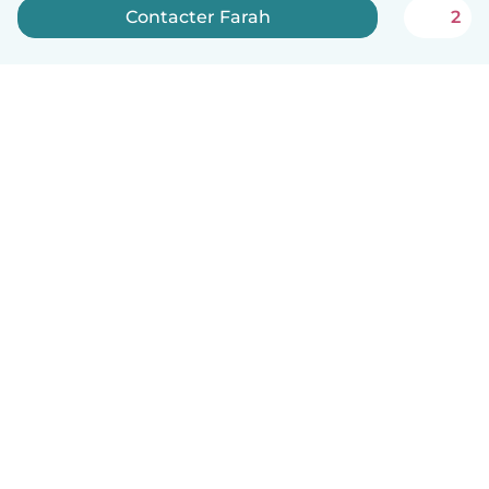
Contacter Farah
2
Français
Comment ça marche
Aide
Conditions et confidentialité
Tarifs
Coordonnées de l'entreprise
Babysits pour les entreprises
Les normes communautaires