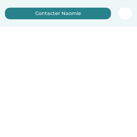
Contacter Naomie
Inscrivez-vous maintenant
Français
Comment ça marche
Aide
Conditions et confidentialité
Tarifs
Coordonnées de l'entreprise
Babysits pour les entreprises