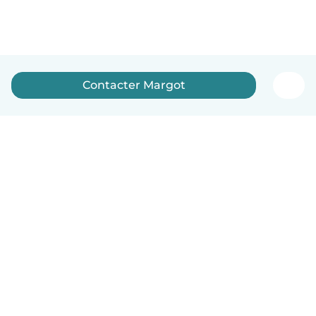
Contacter Margot
Français
Comment ça marche
Aide
Conditions et confidentialité
Tarifs