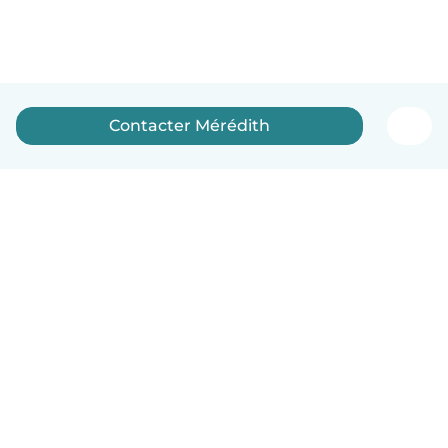
Contacter Mérédith
Français
Comment ça marche
Aide
Conditions et confidentialité
Tarifs