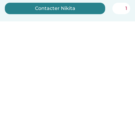
Contacter Nikita
1
Inscrivez-vous maintenant
Français
Comment ça marche
Aide
Conditions et confidentialité
Tarifs
Coordonnées de l'entreprise