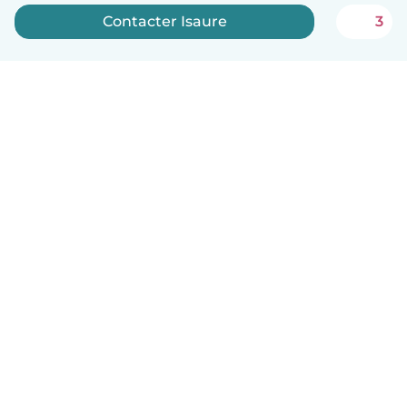
Contacter Isaure
3
Français
Comment ça marche
Aide
Conditions et confidentialité
Tarifs
Coordonnées de l'entreprise
Babysits pour les entreprises
Les normes communautaires