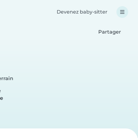
Devenez baby-sitter
Partager
errain
e
re