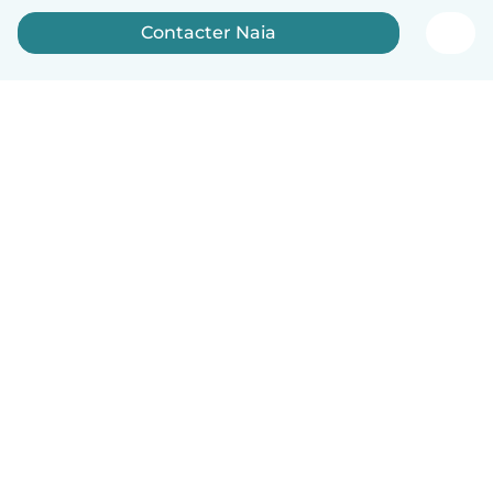
Contacter Naia
Français
Comment ça marche
Aide
Conditions et confidentialité
Tarifs
Coordonnées de l'entreprise
Babysits pour les entreprises
Les normes communautaires