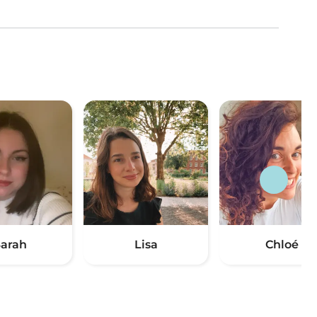
arah
Lisa
Chloé