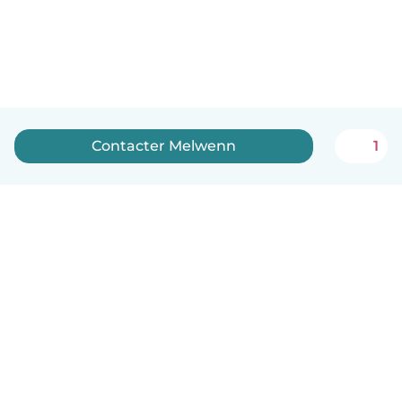
Contacter Melwenn
1
Français
Comment ça marche
Aide
Conditions et confidentialité
Tarifs