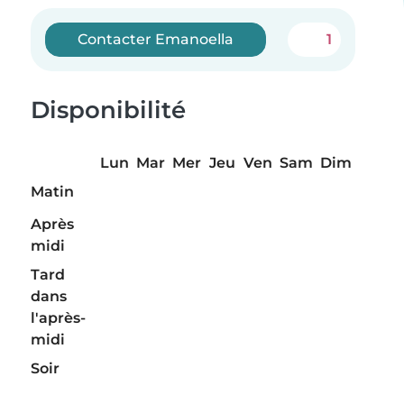
Contacter Emanoella
1
Disponibilité
Lun
Mar
Mer
Jeu
Ven
Sam
Dim
Matin
Après
midi
Tard
dans
l'après-
midi
Soir