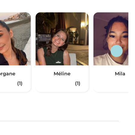
rgane
Méline
Mila
(1)
(1)